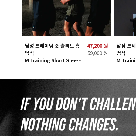
남성 트레이닝 숏 슬리브 홍
47,200 원
남성 트레
범석
59,000 원
범석
M Training Short Sleeve
M Train
HBS
HBS