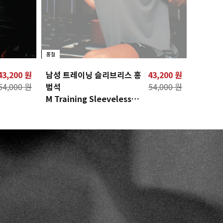
품절
43,200 원
남성 트레이닝 슬리브리스 홍
43,200 원
오버사이
54,000 원
범석
54,000 원
U Over
M Training Sleeveless
HBS