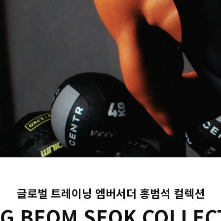
글로벌 트레이닝 엠버서더 홍범석 컬렉션
G BEOM SEOK COLLEC