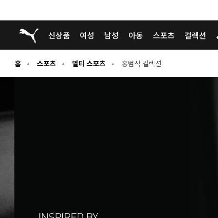
푸마 홈
신상품
여성
남성
아동
스포츠
컬렉션
홈
스포츠
멀티 스포츠
홍범석 컬렉션