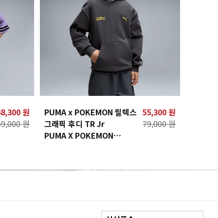
48,300 원
PUMA x POKEMON 릴렉스
55,300 원
69,000 원
그래픽 후디 TR Jr
79,000 원
PUMA X POKEMON
Relaxed Graphic Hoodie
TR Jr