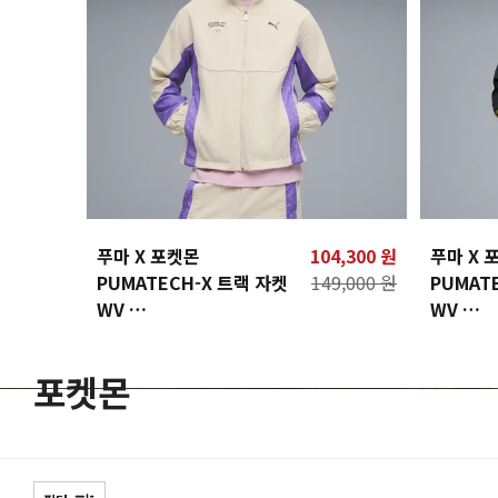
푸마 X 포켓몬
104,300 원
푸마 X 
PUMATECH-X 트랙 자켓
149,000 원
PUMAT
WV
WV
PUMA X POKEMON
PUMA X
PUMATECH-X Track
PUMATE
포켓몬
Jacket WV
Jacket