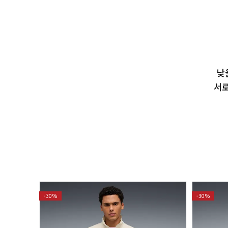
낮
서로
-30%
-30%