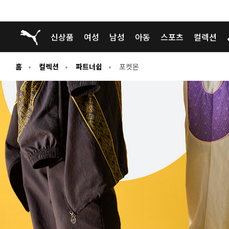
푸마 홈
신상품
여성
남성
아동
스포츠
컬렉션
홈
컬렉션
파트너쉽
포켓몬