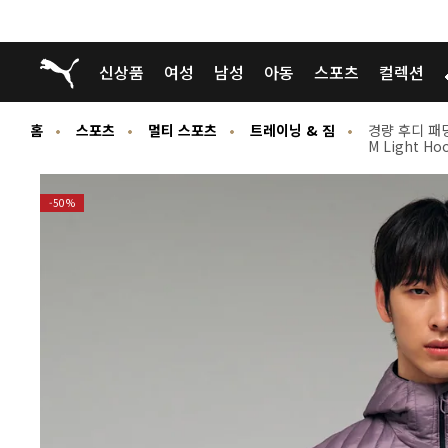
푸마 홈
신상품
여성
남성
아동
스포츠
컬렉션
홈
스포츠
멀티 스포츠
트레이닝 & 짐
경량 후디 패
M Light Hoo
-50%