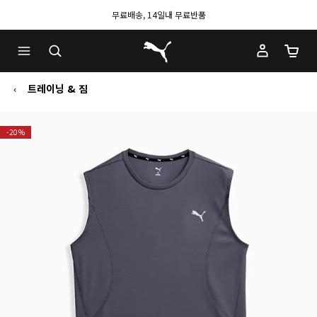
무료배송, 14일내 무료반품
푸마 홈
장바구
트레이닝 & 짐
-20%