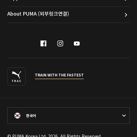
About PUMA (외부링크연결)
facebook
instagram
youtube
naver
TRAIN WITH THE FASTEST
한국어
© PUMA Korea Ltd, 2026. All Rights Reserved.