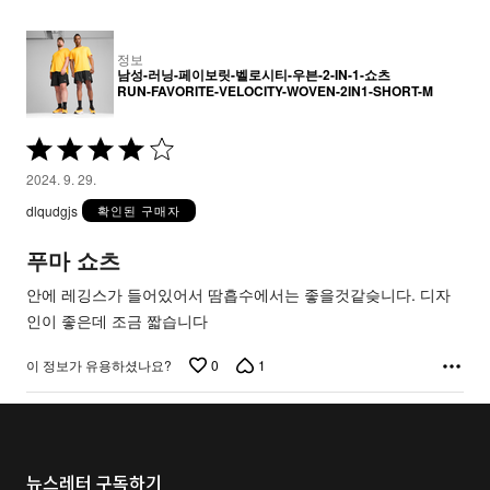
정보
남성-러닝-페이보릿-벨로시티-우븐-2-IN-1-쇼츠
RUN-FAVORITE-VELOCITY-WOVEN-2IN1-SHORT-M
5
중
2024. 9. 29.
4
dlqudgjs
확인된 구매자
평
가
푸마 쇼츠
됨
안에 레깅스가 들어있어서 땀흡수에서는 좋을것같슺니다. 디자
인이 좋은데 조금 짧습니다
0
1
이 정보가 유용하셨나요?
뉴스레터 구독하기