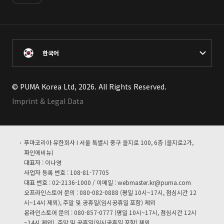
한국어
© PUMA Korea Ltd, 2026. All Rights Reserved.
Imprint & Legal Data
푸마코리아 유한회사 I 서울 특별시 중구 을지로 100, 6층 (을지로2가,
파인에비뉴)
대표자 : 이나영
사업자 등록 번호 : 108-81-77705
대표 번호 : 02-2136-1000 / 이메일 :
webmaster.kr@puma.com
오프라인스토어 문의 : 080-082-0888 (평일 10시~17시, 점심시간 12
시~14시 제외), 주말 및 공휴일(임시공휴일 포함) 제외
온라인스토어 문의 : 080-857-0777 (평일 10시~17시, 점심시간 12시
~14시 제외), 주말 및 공휴일(임시공휴일 포함) 제외