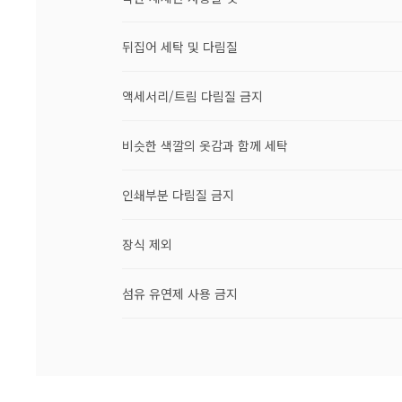
뒤집어 세탁 및 다림질
액세서리/트림 다림질 금지
비슷한 색깔의 옷감과 함께 세탁
인쇄부분 다림질 금지
장식 제외
섬유 유연제 사용 금지