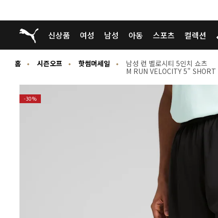
푸마 홈
신상품
여성
남성
아동
스포츠
컬렉션
홈
시즌오프
핫썸머세일
남성 런 벨로시티 5인치 쇼츠
M RUN VELOCITY 5" SHORT
-30%