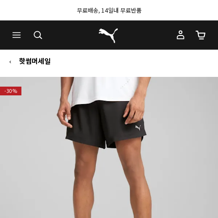
무료배송, 14일내 무료반품
푸마 홈
장바구
핫썸머세일
-30%