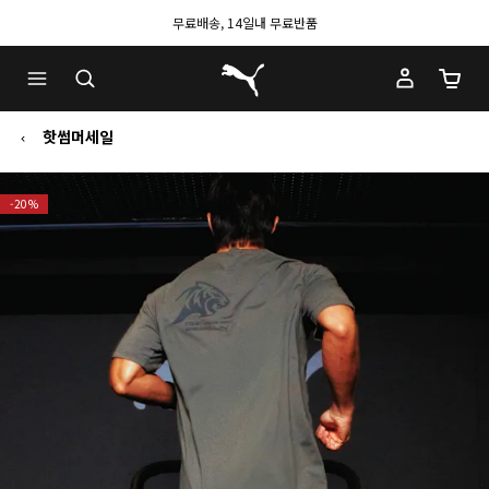
무료배송, 14일내 무료반품
푸마 홈
장바구
핫썸머세일
-20%