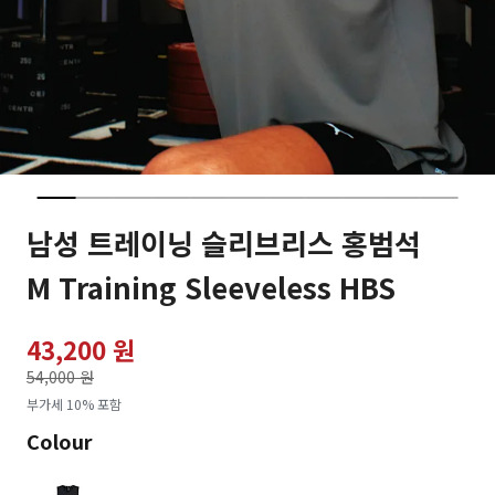
남성 트레이닝 슬리브리스 홍범석
M Training Sleeveless HBS
43,200 원
가격인하
54,000 원
로
부가세 10% 포함
Colour