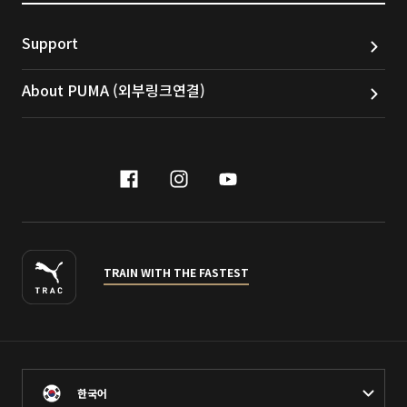
Support
About PUMA (외부링크연결)
facebook
instagram
youtube
naver
TRAIN WITH THE FASTEST
한국어