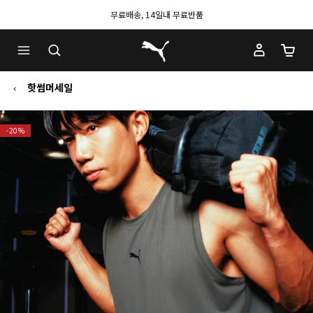
무료배송, 14일내 무료반품
푸마 홈
장바구
핫썸머세일
-20%