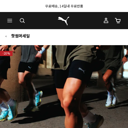
무료배송, 14일내 무료반품
푸마 홈
장바구
핫썸머세일
-20%