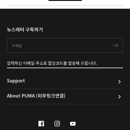
뉴스레터 구독하기
이메일
구독
입력하신 이메일 주소로 할인코드를 발송해 드립니다.
Support
About PUMA (외부링크연결)
facebook
instagram
youtube
naver