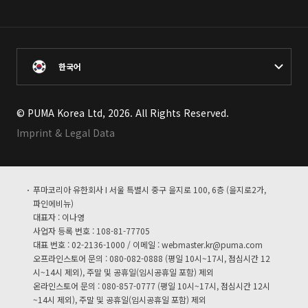
한국어
© PUMA Korea Ltd, 2026. All Rights Reserved.
Imprint & Legal Data
푸마코리아 유한회사 I 서울 특별시 중구 을지로 100, 6층 (을지로2가,
파인에비뉴)
대표자 : 이나영
사업자 등록 번호 : 108-81-77705
대표 번호 : 02-2136-1000 / 이메일 :
webmaster.kr@puma.com
오프라인스토어 문의 : 080-082-0888 (평일 10시~17시, 점심시간 12
시~14시 제외), 주말 및 공휴일(임시공휴일 포함) 제외
온라인스토어 문의 : 080-857-0777 (평일 10시~17시, 점심시간 12시
~14시 제외), 주말 및 공휴일(임시공휴일 포함) 제외