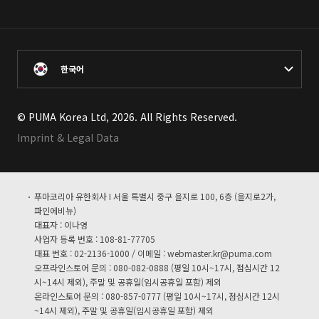
한국어
© PUMA Korea Ltd, 2026. All Rights Reserved.
Imprint & Legal Data
푸마코리아 유한회사 I 서울 특별시 중구 을지로 100, 6층 (을지로2가,
파인에비뉴)
대표자 : 이나영
사업자 등록 번호 : 108-81-77705
대표 번호 : 02-2136-1000 / 이메일 :
webmaster.kr@puma.com
오프라인스토어 문의 : 080-082-0888 (평일 10시~17시, 점심시간 12
시~14시 제외), 주말 및 공휴일(임시공휴일 포함) 제외
온라인스토어 문의 : 080-857-0777 (평일 10시~17시, 점심시간 12시
~14시 제외), 주말 및 공휴일(임시공휴일 포함) 제외