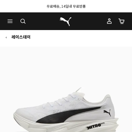
무료배송, 14일내 무료반품
푸마 홈
장바구
레이스데이