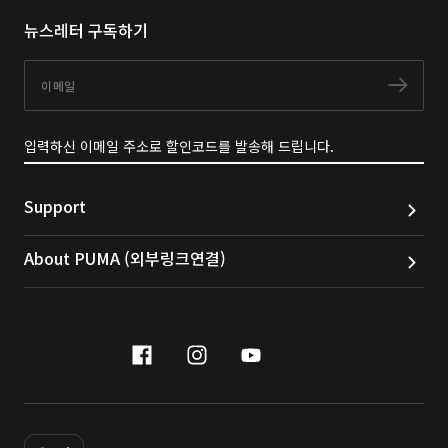
뉴스레터 구독하기
이메일
구독
입력하신 이메일 주소로 할인코드를 발송해 드립니다.
Support
About PUMA (외부링크연결)
facebook
instagram
youtube
naver