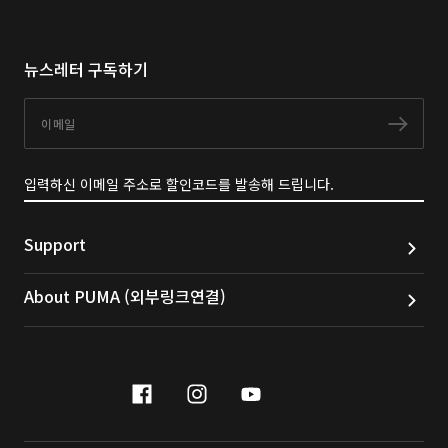
뉴스레터 구독하기
이메일
구독
입력하신 이메일 주소로 할인코드를 발송해 드립니다.
Support
About PUMA (외부링크연결)
facebook
instagram
youtube
naver