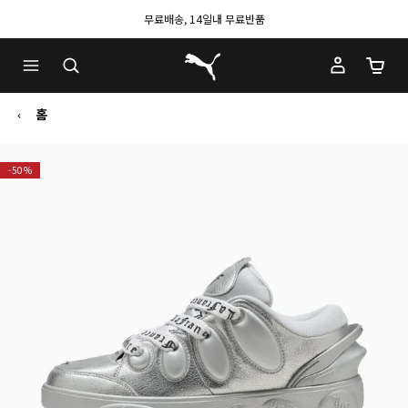
무료배송, 14일내 무료반품
푸마 홈
장바구
홈
-50%