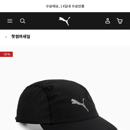
무료배송, 14일내 무료반품
푸마 홈
장바구
핫썸머세일
-30%