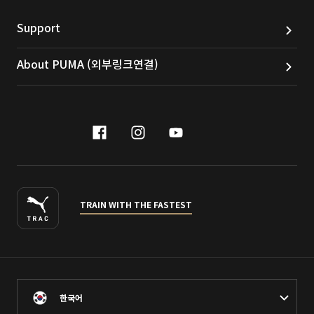
Support
About PUMA (외부링크연결)
facebook
instagram
youtube
naver
TRAIN WITH THE FASTEST
한국어