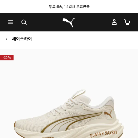
무료배송, 14일내 무료반품
푸마 홈
장바구
세이스카이
-30%