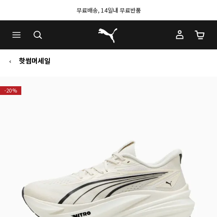
무료배송, 14일내 무료반품
푸마 홈
장바구
핫썸머세일
-20%