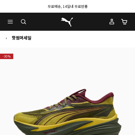
무료배송, 14일내 무료반품
푸마 홈
장바구
핫썸머세일
-30%