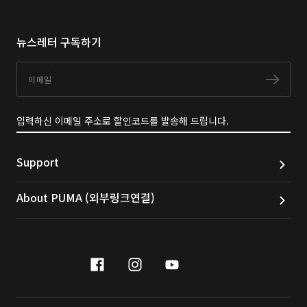
뉴스레터 구독하기
이메일
구독
입력하신 이메일 주소로 할인코드를 발송해 드립니다.
Support
About PUMA (외부링크연결)
facebook
instagram
youtube
naver