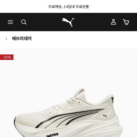
무료배송, 14일내 무료반품
푸마 홈
장바구
에브리데이
-20%