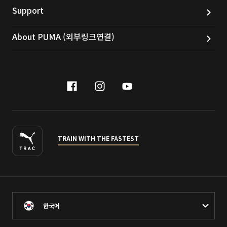
Support
About PUMA (외부링크연결)
facebook
instagram
youtube
naver
TRAIN WITH THE FASTEST
한국어