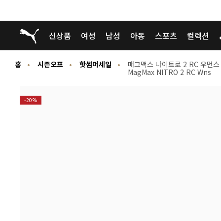
푸마 홈
신상품
여성
남성
아동
스포츠
컬렉션
홈
시즌오프
핫썸머세일
매그맥스 나이트로 2 RC 우먼스
MagMax NITRO 2 RC Wns
-20%