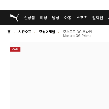
푸마 홈
신상품
여성
남성
아동
스포츠
컬렉션
홈
시즌오프
핫썸머세일
모스트로 OG 프라임
Mostro OG Prime
-50%