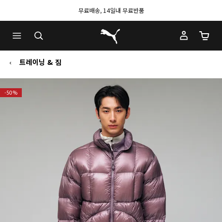
무료배송, 14일내 무료반품
푸마 홈
장바구
트레이닝 & 짐
-50%