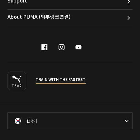
Support
About PUMA (외부링크연결)
facebook
instagram
youtube
naver
TRAIN WITH THE FASTEST
한국어