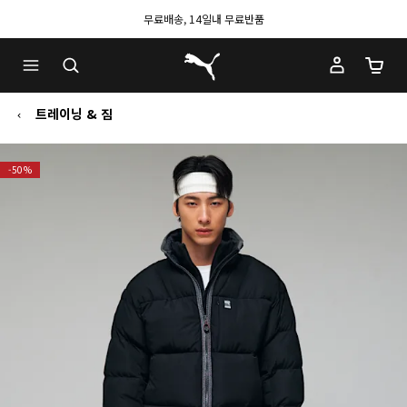
무료배송, 14일내 무료반품
푸마 홈
장바구
트레이닝 & 짐
-50%