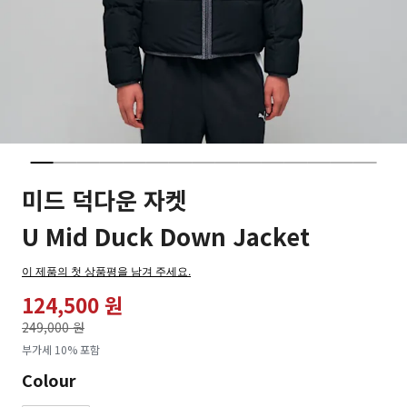
미드 덕다운 자켓
U Mid Duck Down Jacket
이 제품의 첫 상품평을 남겨 주세요.
124,500 원
가격인하
249,000 원
로
부가세 10% 포함
Colour