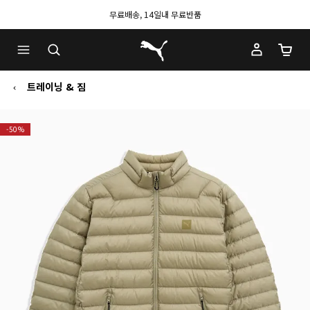
무료배송, 14일내 무료반품
푸마 홈
장바구
트레이닝 & 짐
-50%