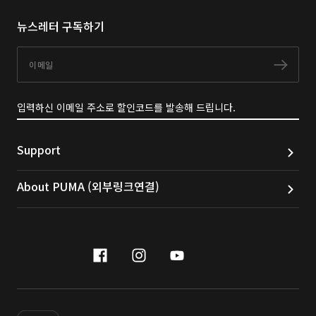
뉴스레터 구독하기
이메일
구독
입력하신 이메일 주소로 할인코드를 발송해 드립니다.
Support
About PUMA (외부링크연결)
facebook
instagram
youtube
naver