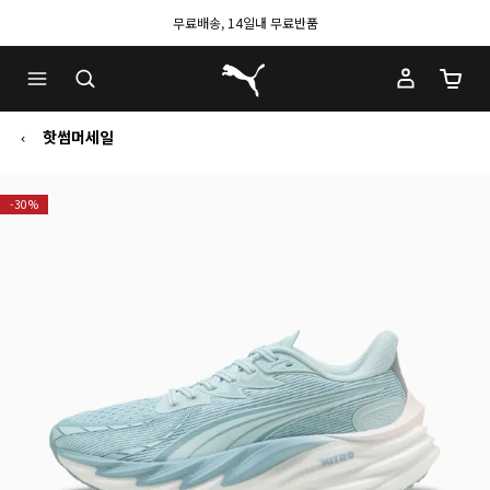
무료배송, 14일내 무료반품
푸마 홈
장바구
핫썸머세일
-30%