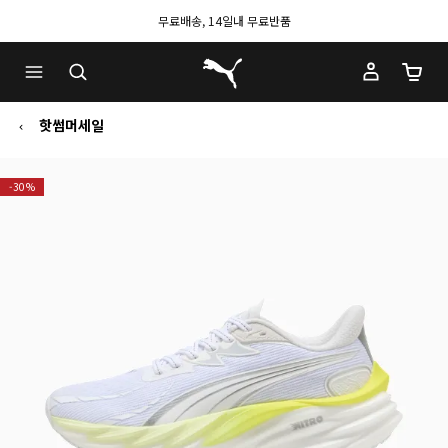
무료배송, 14일내 무료반품
푸마 홈
장바구
핫썸머세일
-30%