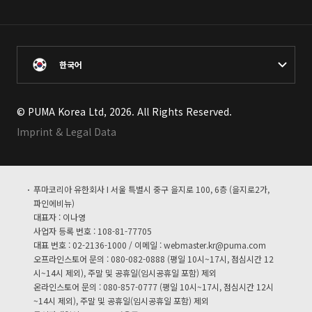
한국어
© PUMA Korea Ltd, 2026. All Rights Reserved.
Imprint & Legal Data
푸마코리아 유한회사 I 서울 특별시 중구 을지로 100, 6층 (을지로2가,
파인에비뉴)
대표자 : 이나영
사업자 등록 번호 : 108-81-77705
대표 번호 : 02-2136-1000 / 이메일 :
webmaster.kr@puma.com
오프라인스토어 문의 : 080-082-0888 (평일 10시~17시, 점심시간 12
시~14시 제외), 주말 및 공휴일(임시공휴일 포함) 제외
온라인스토어 문의 : 080-857-0777 (평일 10시~17시, 점심시간 12시
~14시 제외), 주말 및 공휴일(임시공휴일 포함) 제외