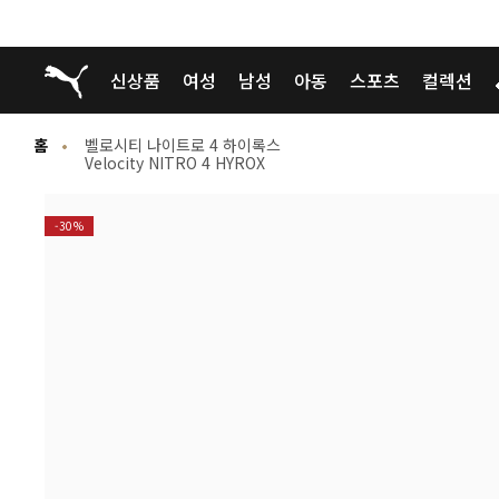
푸마 홈
신상품
여성
남성
아동
스포츠
컬렉션
홈
벨로시티 나이트로 4 하이록스
Velocity NITRO 4 HYROX
-30%