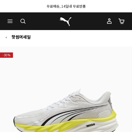
무료배송, 14일내 무료반품
푸마 홈
장바구
핫썸머세일
-30%