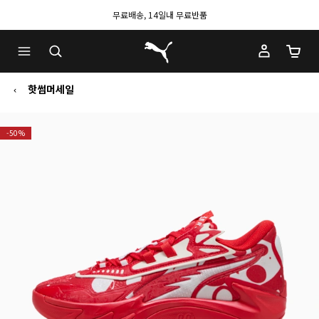
무료배송, 14일내 무료반품
푸마 홈
장바구
핫썸머세일
-50%