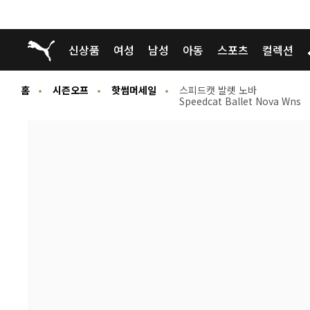
푸마 홈
신상품
여성
남성
아동
스포츠
컬렉션
홈
시즌오프
핫썸머세일
스피드캣 발렛 노바
Speedcat Ballet Nova Wns