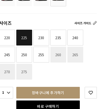
사이즈
사이즈 가이드
220
225
230
235
240
재고없음
재고없음
245
250
255
260
265
재고없음
재고없음
270
275
1
장바구니에 추가하기
바로 구매하기