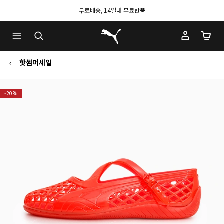
무료배송, 14일내 무료반품
푸마 홈
장바구
핫썸머세일
-20%