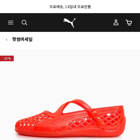
무료배송, 14일내 무료반품
푸마 홈
장바구
핫썸머세일
-20%