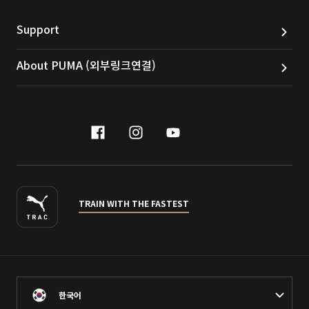
Support
About PUMA (외부링크연결)
facebook
instagram
youtube
naver
TRAIN WITH THE FASTEST
한국어