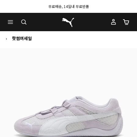
무료배송, 14일내 무료반품
푸마 홈
장바구
핫썸머세일