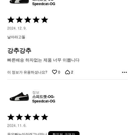
Speedcat-OG
5
중
2024. 12. 9.
5
날아라고돌
평
가
강추강추
됨
빠른배송 하자없는 제품 너무 이쁩니다
0
2
이 정보가 유용하셨나요?
정보
스피드캣-OG-
Speedcat-OG
5
중
2024. 11. 6.
5
응오빠는이러려고너만나
확인된 구매자