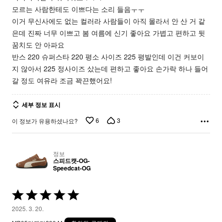
모르는 사람한테도 이쁘다는 소리 들음ㅜㅜ
이거 무신사에도 없는 컬러라 사람들이 아직 몰라서 안 산 거 같
은데 진짜 너무 이쁘고 봄 여름에 신기 좋아요 가볍고 편하고 뒷
꿈치도 안 아파요
반스 220 슈퍼스타 220 평소 사이즈 225 평발인데 이건 커보이
지 않아서 225 정사이즈 샀는데 편하고 좋아요 손가락 하나 들어
갈 정도 여유라 조금 꽉끈했어요!
세부 정보 표시
6
3
이 정보가 유용하셨나요?
정보
스피드캣-OG-
Speedcat-OG
5
중
2025. 3. 20.
5