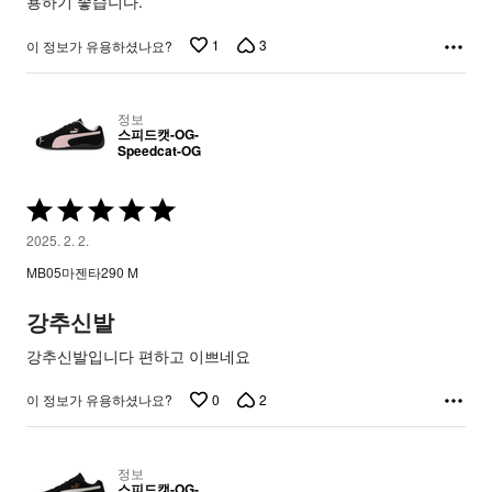
용하기 좋습니다.
1
3
이 정보가 유용하셨나요?
정보
스피드캣-OG-
Speedcat-OG
5
중
2025. 2. 2.
5
MB05마젠타290 M
평
가
강추신발
됨
강추신발입니다 편하고 이쁘네요
0
2
이 정보가 유용하셨나요?
정보
스피드캣-OG-