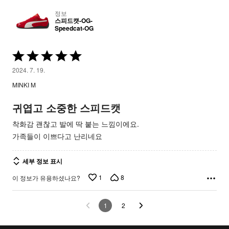
정보
스피드캣-OG-
Speedcat-OG
5
중
2024. 7. 19.
5
MINKI M
평
가
귀엽고 소중한 스피드캣
됨
착화감 괜찮고 발에 딱 붙는 느낌이에요.
가족들이 이쁘다고 난리네요
세부 정보 표시
1
8
이 정보가 유용하셨나요?
1
2