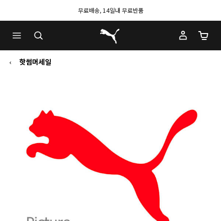
무료배송, 14일내 무료반품
푸마 홈
장바구
핫썸머세일