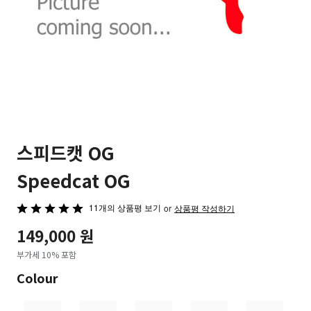
스피드캣 OG
Speedcat OG
11개의 상품평 보기
5
or
상품평 작성하기
중
149,000 원
4.8
부가세 10% 포함
평
가
Colour
됨