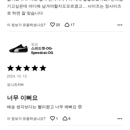
기고싶은데 어디에 남겨야할지도모르겠고… 사이즈는 정사이즈
로 하면 잘 맞습니다
20
17
이 정보가 유용하셨나요?
정보
스피드캣-OG-
Speedcat-OG
5
중
2024. 10. 13.
5
오니즈카H
평
가
너무 이뻐요
됨
배송 생각보다는 빨리왔고 너무 예뻐요 😍
1
6
이 정보가 유용하셨나요?