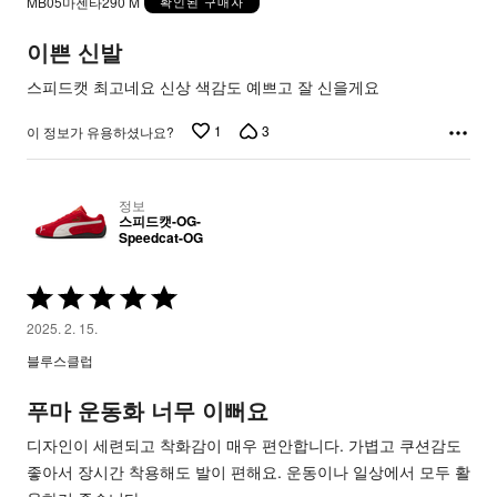
MB05마젠타290 M
확인된 구매자
평
가
이쁜 신발
됨
스피드캣 최고네요 신상 색감도 예쁘고 잘 신을게요
1
3
이 정보가 유용하셨나요?
정보
스피드캣-OG-
Speedcat-OG
5
중
2025. 2. 15.
5
블루스클럽
평
가
푸마 운동화 너무 이뻐요
됨
디자인이 세련되고 착화감이 매우 편안합니다. 가볍고 쿠션감도
좋아서 장시간 착용해도 발이 편해요. 운동이나 일상에서 모두 활