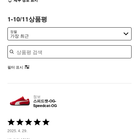
세부 정보 표시
1-10/11상품평
정렬
가장 최근
상품평 검색
필터 표시
정보
스피드캣-OG-
Speedcat-OG
5
중
2025. 4. 29.
5