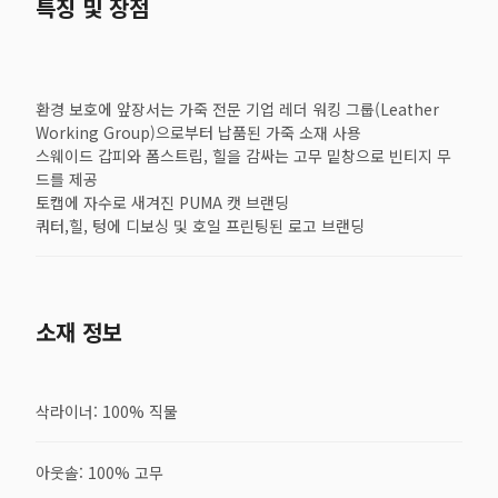
특징 및 장점
환경 보호에 앞장서는 가죽 전문 기업 레더 워킹 그룹(Leather
Working Group)으로부터 납품된 가죽 소재 사용
스웨이드 갑피와 폼스트립, 힐을 감싸는 고무 밑창으로 빈티지 무
드를 제공
토캡에 자수로 새겨진 PUMA 캣 브랜딩
쿼터,힐, 텅에 디보싱 및 호일 프린팅된 로고 브랜딩
소재 정보
삭라이너: 100% 직물
아웃솔: 100% 고무