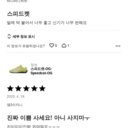
바니바니히히
평
가
스피드켓
됨
발에 딱 붙어서 너무 좋고 신기가 너무 편해요
세부 정보 표시
5
1
이 정보가 유용하셨나요?
정보
스피드캣-OG-
Speedcat-OG
5
중
2025. 4. 19.
5
뎡2이지니
평
가
진짜 이쁨 사세요! 아니 사지마ㅜ
됨
지이이이인짜 귀여워요ㅜㅜㅜ