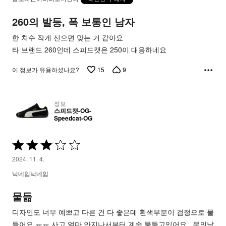
평
가
260의 발등, 폭 보통인 남자
됨
한 치수 작게 신으면 맞는 거 같아요
타 브랜드 260인데 스피드캣은 250이 대응하네요
15
9
이 정보가 유용하셨나요?
정보
스피드캣-OG-
Speedcat-OG
5
중
2024. 11. 4.
3
닉네임닉네임
평
가
물듦
됨
디자인도 너무 예쁘고 다른 건 다 좋은데 흰색부분이 검정으로 물
들어요 ㅠㅠ 사고 얼마 안지나서부터 계속 물들고있어요.. 문의남