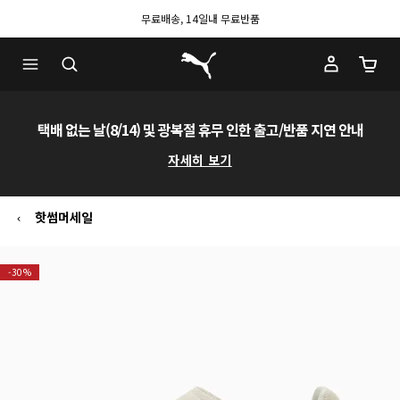
무료배송, 14일내 무료반품
푸마 홈
장바구
택배 없는 날(8/14) 및 광복절 휴무 인한 출고/반품 지연 안내
자세히 보기
핫썸머세일
-30%