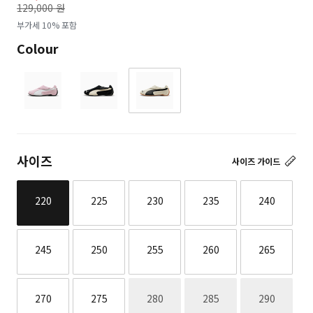
129,000 원
로
부가세 10% 포함
Colour
사이즈
사이즈 가이드
220
225
230
235
240
245
250
255
260
265
재고없음
재고없음
재고없음
270
275
280
285
290