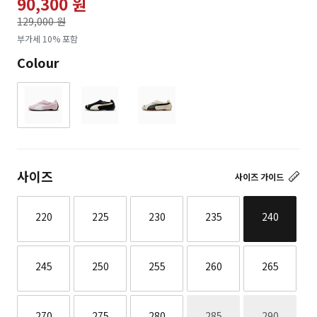
90,300 원
가격인하
129,000 원
로
부가세 10% 포함
Colour
사이즈
사이즈 가이드
220
225
230
235
240
245
250
255
260
265
재고없음
재고없음
270
275
280
285
290