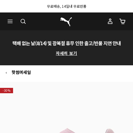
무료배송, 14일내 무료반품
푸마 홈
장바구
택배 없는 날(8/14) 및 광복절 휴무 인한 출고/반품 지연 안내
자세히 보기
핫썸머세일
-30%