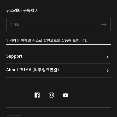
뉴스레터 구독하기
이메일
구독
입력하신 이메일 주소로 할인코드를 발송해 드립니다.
Support
About PUMA (외부링크연결)
facebook
instagram
youtube
naver