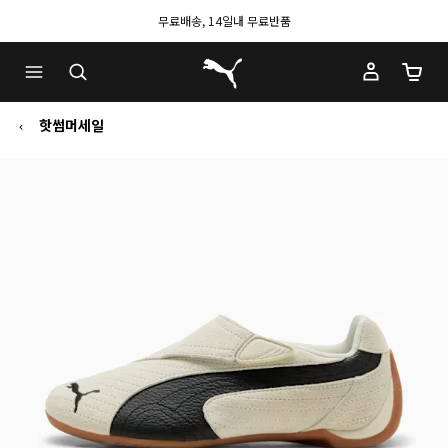
무료배송, 14일내 무료반품
푸마 홈
장바구
핫썸머세일