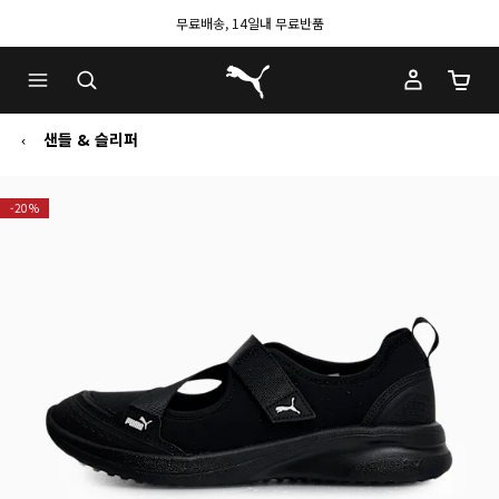
무료배송, 14일내 무료반품
푸마 홈
장바구
샌들 & 슬리퍼
-20%