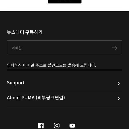
뉴스레터 구독하기
이메일
구독
입력하신 이메일 주소로 할인코드를 발송해 드립니다.
Support
About PUMA (외부링크연결)
facebook
instagram
youtube
naver