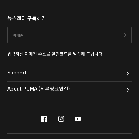
뉴스레터 구독하기
이메일
구독
입력하신 이메일 주소로 할인코드를 발송해 드립니다.
Support
About PUMA (외부링크연결)
facebook
instagram
youtube
naver