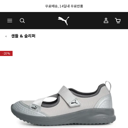
무료배송, 14일내 무료반품
푸마 홈
장바구
샌들 & 슬리퍼
-20%