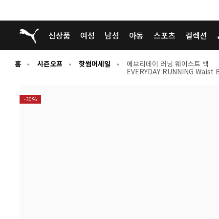
푸마 홈
신상품
여성
남성
아동
스포츠
컬렉션
홈
시즌오프
핫썸머세일
에브리데이 러닝 웨이스트 백
EVERYDAY RUNNING Waist 
-30%