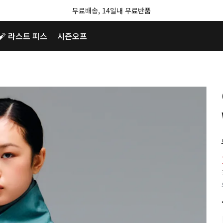
무료배송, 14일내 무료반품
🧨 라스트 피스
시즌오프