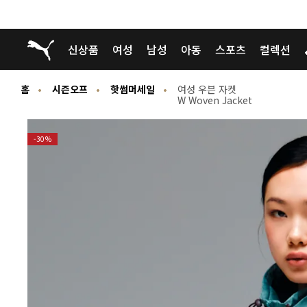
푸마 홈
신상품
여성
남성
아동
스포츠
컬렉션
홈
시즌오프
핫썸머세일
여성 우븐 자켓
W Woven Jacket
-30%