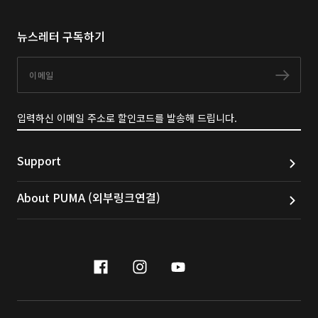
뉴스레터 구독하기
이메일
구독
입력하신 이메일 주소로 할인코드를 발송해 드립니다.
Support
About PUMA (외부링크연결)
facebook
instagram
youtube
naver