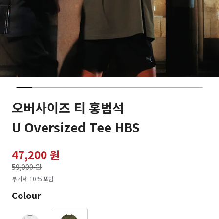
오버사이즈 티 홍범석
U Oversized Tee HBS
47,200 원
가격인하
59,000 원
로
부가세 10% 포함
Colour