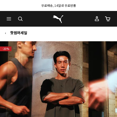
무료배송, 14일내 무료반품
푸마 홈
장바구
핫썸머세일
-20%