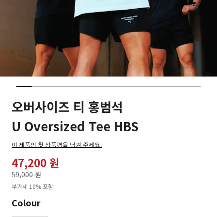
오버사이즈 티 홍범석
U Oversized Tee HBS
이 제품의 첫 상품평을 남겨 주세요.
47,200 원
가격인하
59,000 원
로
부가세 10% 포함
Colour