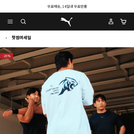
무료배송, 14일내 무료반품
푸마 홈
장바구
핫썸머세일
-20%