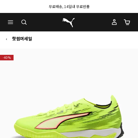
무료배송, 14일내 무료반품
푸마 홈
장바구
핫썸머세일
-40%