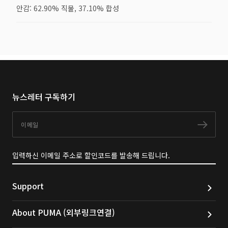
안감: 62.90% 직물, 37.10% 합성
뉴스레터 구독하기
이메일
구독
입력하신 이메일 주소로 할인코드를 발송해 드립니다.
Support
About PUMA (외부링크연결)