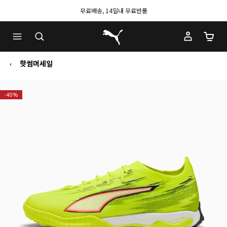
무료배송, 14일내 무료반품
푸마 홈
장바구
핫썸머세일
-40%