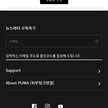
뉴스레터 구독하기
이메일
구독
입력하신 이메일 주소로 할인코드를 발송해 드립니다.
Support
About PUMA (외부링크연결)
facebook
instagram
youtube
naver