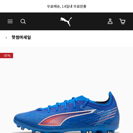
무료배송, 14일내 무료반품
푸마 홈
장바구
핫썸머세일
-30%