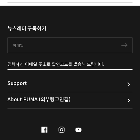
뉴스레터 구독하기
이메일
구독
입력하신 이메일 주소로 할인코드를 발송해 드립니다.
Support
About PUMA (외부링크연결)
facebook
instagram
youtube
naver