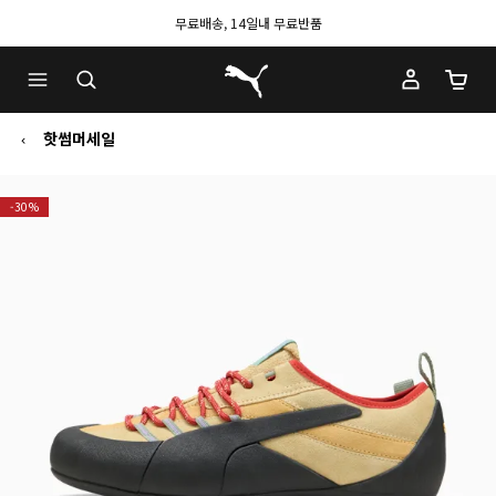
무료배송, 14일내 무료반품
푸마 홈
장바구
핫썸머세일
-30%